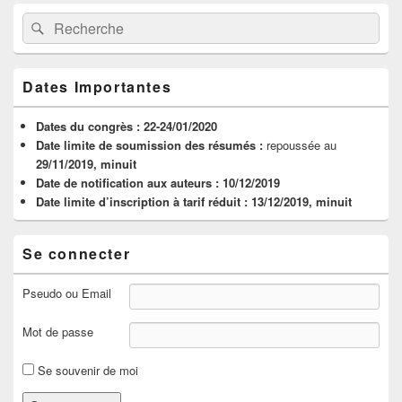
Zone
Recherche :
Rechercher
principale
de
widget
pour
Dates Importantes
la
barre
latérale
Dates du congrès :
22-24/01/2020
Date limite de soumission des résumés :
repoussée au
29/11/2019, minuit
Date de notification aux auteurs :
10/12/2019
Date limite d’inscription à tarif réduit :
13/12/2019, minuit
Se connecter
Pseudo ou Email
Mot de passe
Se souvenir de moi