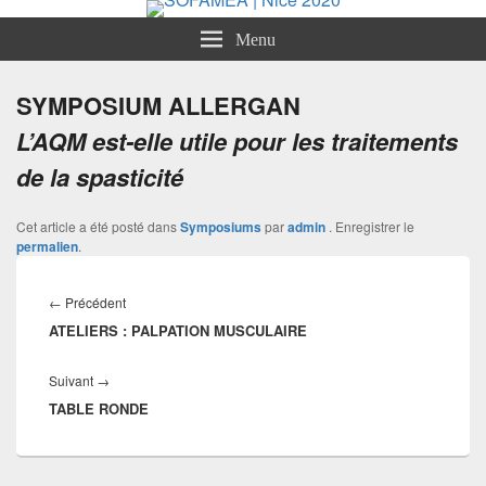
SOFAMEA | Nice 2020
Menu
SYMPOSIUM ALLERGAN
L’AQM est-elle utile pour les traitements
de la spasticité
Cet article a été posté dans
Symposiums
par
admin
. Enregistrer le
permalien
.
Navigation
de
←
Précédent
Article
l’article
ATELIERS : PALPATION MUSCULAIRE
précédent :
Suivant
→
Article
TABLE RONDE
suivant :