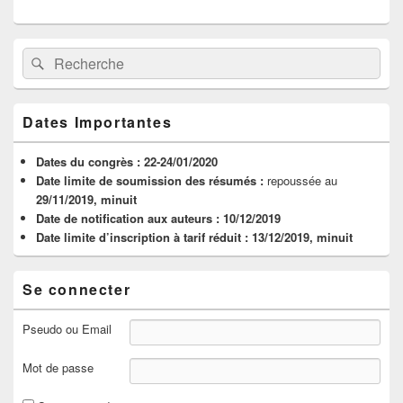
Zone
Recherche :
Rechercher
principale
de
widget
pour
Dates Importantes
la
barre
latérale
Dates du congrès :
22-24/01/2020
Date limite de soumission des résumés :
repoussée au
29/11/2019, minuit
Date de notification aux auteurs :
10/12/2019
Date limite d’inscription à tarif réduit :
13/12/2019, minuit
Se connecter
Pseudo ou Email
Mot de passe