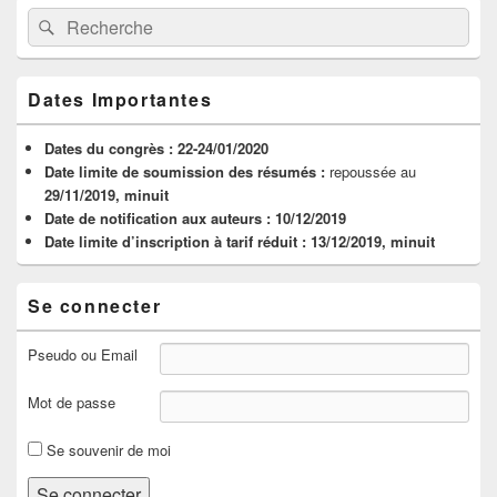
Zone
Recherche :
Rechercher
principale
de
widget
pour
Dates Importantes
la
barre
latérale
Dates du congrès :
22-24/01/2020
Date limite de soumission des résumés :
repoussée au
29/11/2019, minuit
Date de notification aux auteurs :
10/12/2019
Date limite d’inscription à tarif réduit :
13/12/2019, minuit
Se connecter
Pseudo ou Email
Mot de passe
Se souvenir de moi