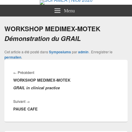
SOFAMEA | Nice 2020
Menu
WORKSHOP MEDIMEX-MOTEK
Démonstration du GRAIL
Cet article a été posté dans
Symposiums
par
admin
. Enregistrer le
permalien
.
Navigation
de
←
Précédent
Article
l’article
WORKSHOP MEDIMEX-MOTEK
précédent :
GRAIL in clinical practice
Suivant
→
Article
PAUSE CAFE
suivant :